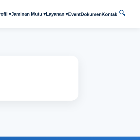
🔍
ofil ▾
Jaminan Mutu ▾
Layanan ▾
Event
Dokumen
Kontak